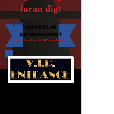
foran dig!
MÅNEDLIG
ABONNEMENT
Du Er Snart En Del Af Vores Familie