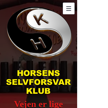
HORSENS
SELVFORSVAR
KLUB
Vejen er lige