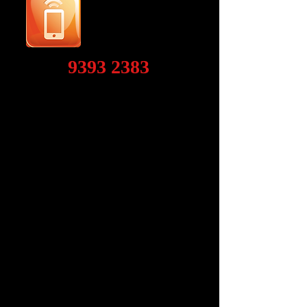
9393 2383
Ring til os og indtal en
besked eller skriv en sms.
Fortæl venligst hvem du er
og hvad vi kan hjælpe dig
med. Vi vender tilbage så
snart vi kan.
BESØG OS