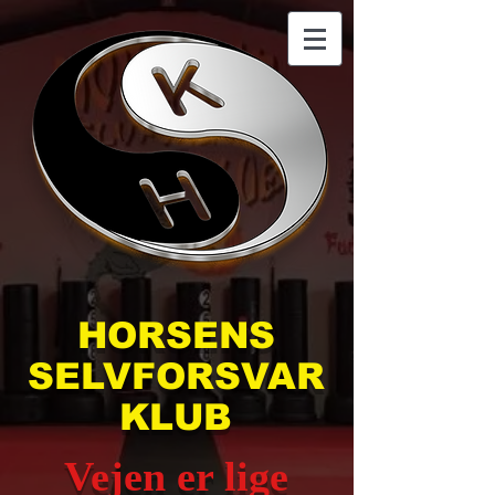
HORSENS
SELVFORSVAR
KLUB
Vejen er lige