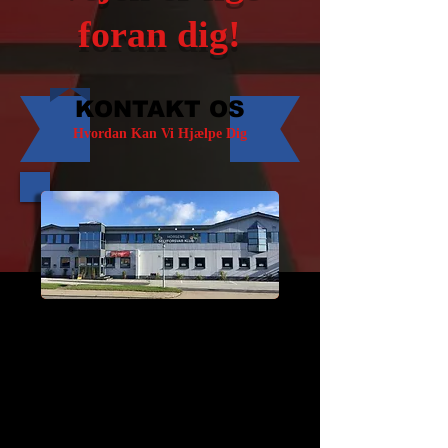
foran dig!
KONTAKT OS
Hvordan Kan Vi Hjælpe Dig
Du finder os på Strandkærvej 87a, 1. sal i
Horsens.
Vi ser frem til at byde dig velkommen som
vores nyeste medlem!
SKRIV TIL OS