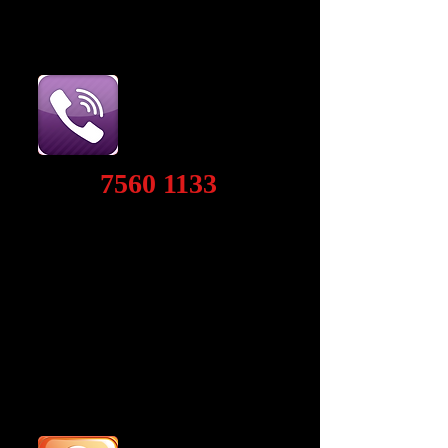
RING TIL OS
7560 1133
Vi tager telefonen de fleste
hverdage mellem klokken 8
og 21:30. Tager vi ikke
telefonen, er vi sikkert ved at
undervise - der kan du lægge
en besked på vores
mobiltelefon.