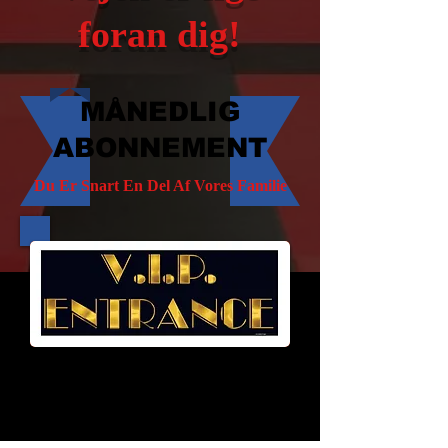
foran dig!
MÅNEDLIG
ABONNEMENT
Du Er Snart En Del Af Vores Familie