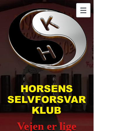
HORSENS
SELVFORSVAR
KLUB
Vejen er lige