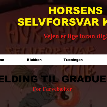
HORSENS
SELVFORSVAR 
Vejen er lige foran dig
rne
Klubben
Træningen
ELDING TIL GRADU
For Farvebælter